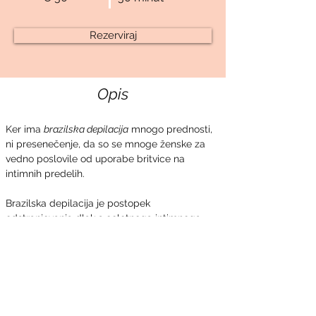
Rezerviraj
Opis
Ker ima 
brazilska depilacija
 mnogo prednosti, 
ni presenečenje, da so se mnoge ženske za 
vedno poslovile od uporabe britvice na 
intimnih predelih.
Brazilska depilacija je postopek 
odstranjevanja dlak s celotnega intimnega 
predela, ki vključuje sprednji del, zadnji del in 
vse vmes.
Prejšnja
Naslednja